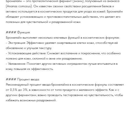
Бромелайн — это протеолитический фермент (энзим), получаемый из ананаса
(Ananas comosus). Он известен своими свойствами расщепления белков и
активно используется в косметических продуктах для ухода за кожей. Бромелайн
обладает успокаивающим и противовоспалительным действием, что делает его
полезным для чувствительной и раздраженной кожи.
#### Функция:
Бромелайн выполняет несколько ключевых функций в косметических формулах:
- Экстракция: Эффективно удаляет омертвевшие клетки кожи, способствуя её
обновлению и улучшая текстуру.
- Успокаивающее действие: Снижает воспаление и покраснение, что особенно
полезно для кожи, склонной к акне или раздражению.
- Увлажнение: Помогает другим активным ингредиентам лучше впитываться в
кожу, повышая их эффективность.
#### Процент ввода:
Рекомендуемый процент ввода бромелайна в косметические формулы составляет
от 0,5% до 3%, в зависимости от типа продукта и желаемого эффекта. Как и с
другими ферментами, важно проводить тестирование на чувствительность, чтобы
избежать возможных раздражений.