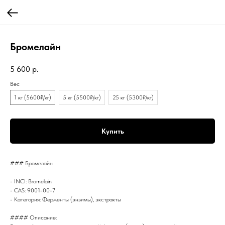
Бромелайн
5 600
р.
Вес
1 кг (5600₽/кг)
5 кг (5500₽/кг)
25 кг (5300₽/кг)
Купить
### Бромелайн
- INCI: Bromelain
- CAS: 9001-00-7
- Категория: Ферменты (энзимы), экстракты
#### Описание: