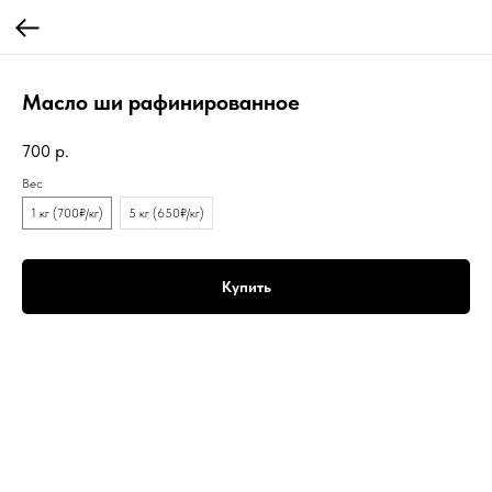
Масло ши рафинированное
700
р.
Вес
1 кг (700₽/кг)
5 кг (650₽/кг)
Купить