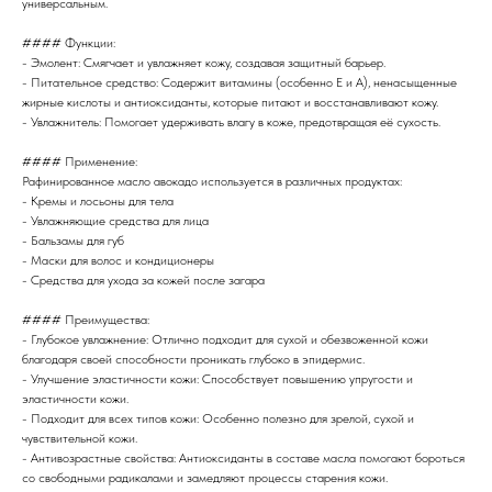
универсальным.
#### Функции:
- Эмолент: Смягчает и увлажняет кожу, создавая защитный барьер.
- Питательное средство: Содержит витамины (особенно E и A), ненасыщенные
жирные кислоты и антиоксиданты, которые питают и восстанавливают кожу.
- Увлажнитель: Помогает удерживать влагу в коже, предотвращая её сухость.
#### Применение:
Рафинированное масло авокадо используется в различных продуктах:
- Кремы и лосьоны для тела
- Увлажняющие средства для лица
- Бальзамы для губ
- Маски для волос и кондиционеры
- Средства для ухода за кожей после загара
#### Преимущества:
- Глубокое увлажнение: Отлично подходит для сухой и обезвоженной кожи
благодаря своей способности проникать глубоко в эпидермис.
- Улучшение эластичности кожи: Способствует повышению упругости и
эластичности кожи.
- Подходит для всех типов кожи: Особенно полезно для зрелой, сухой и
чувствительной кожи.
- Антивозрастные свойства: Антиоксиданты в составе масла помогают бороться
со свободными радикалами и замедляют процессы старения кожи.