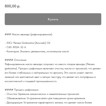
800,00
р.
Купить
### Масло авокадо (рафинированное)
- INCI: Persea Gratissima (Avocado) Oil
- CAS: 8024-32-6
- Категория: Эмолент, увлажнитель, питательное масло
#### Описание:
Рафинированное масло авокадо получают из мякоти плодов авокадо (Persea
gratissima). Процесс рафинации включает очистку масла от примесей, что делает
его более стабильным и нейтральным по аромату. Это масло имеет светло-
зеленый или желтоватый цвет и легкую текстуру, что делает его популярным в
косметической и пищевой промышленности.
#### Процесс рафинации:
- Очистка: Удаление механических и нежелательных примесей.
- Обезвоживание: Устранение влаги для повышения срока хранения.
- Дезодорация: Устранение характерного запаха, что делает масло более